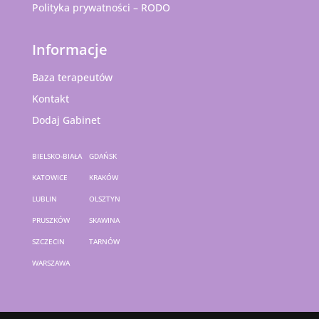
Polityka prywatności – RODO
Informacje
Baza terapeutów
Kontakt
Dodaj Gabinet
BIELSKO-BIAŁA
GDAŃSK
KATOWICE
KRAKÓW
LUBLIN
OLSZTYN
PRUSZKÓW
SKAWINA
SZCZECIN
TARNÓW
WARSZAWA