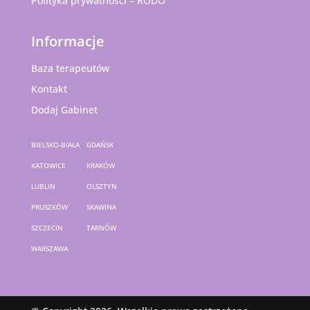
Polityka prywatności – RODO
Informacje
Baza terapeutów
Kontakt
Dodaj Gabinet
BIELSKO-BIAŁA
GDAŃSK
KATOWICE
KRAKÓW
LUBLIN
OLSZTYN
PRUSZKÓW
SKAWINA
SZCZECIN
TARNÓW
WARSZAWA