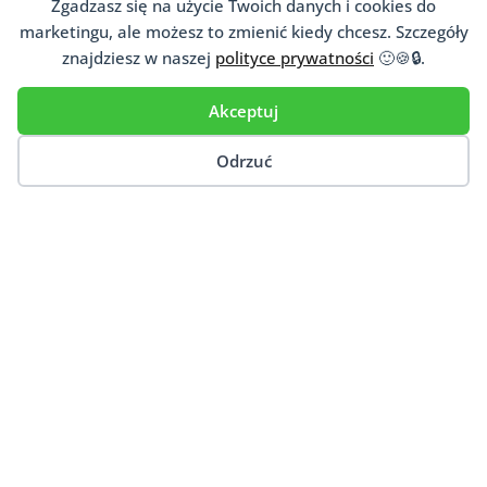
Zgadzasz się na użycie Twoich danych i cookies do
Jeśli niesiesz pomoc psychologiczną
marketingu, ale możesz to zmienić kiedy chcesz. Szczegóły
pacjentom, dopisz się do naszej
znajdziesz w naszej
polityce prywatności
🙂🍪🔒.
ogólnopolskiej bazy
psychoterapeutów
,
psychologów,
psychiatrów
i innych osób
Akceptuj
niosących psychologiczną pomoc.
Odrzuć
Dodaj Gabinet
Ten artykuł porusza takie tematy jak: