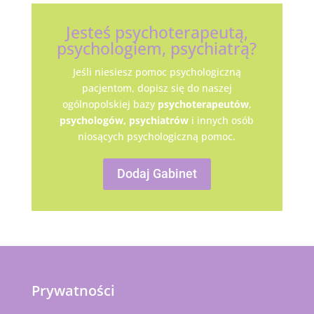
Jesteś psychoterapeutą,
psychologiem, psychiatrą?
Jeśli niesiesz pomoc psychologiczną
pacjentom, dopisz się do naszej
ogólnopolskiej bazy
psychoterapeutów
,
psychologów,
psychiatrów
i innych osób
niosących psychologiczną pomoc.
Dodaj Gabinet
Prywatności