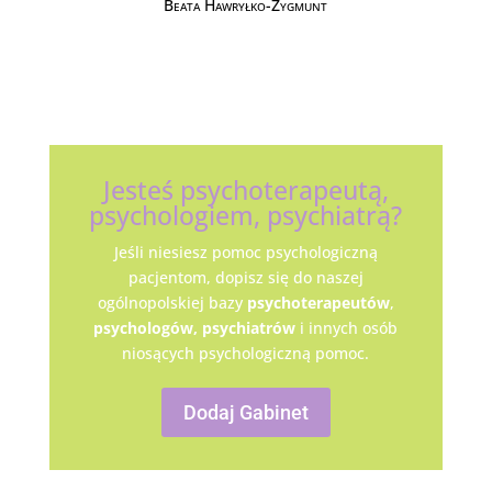
Beata Hawryłko-Zygmunt
Jesteś psychoterapeutą,
psychologiem, psychiatrą?
Jeśli niesiesz pomoc psychologiczną
pacjentom, dopisz się do naszej
ogólnopolskiej bazy
psychoterapeutów
,
psychologów,
psychiatrów
i innych osób
niosących psychologiczną pomoc.
Dodaj Gabinet