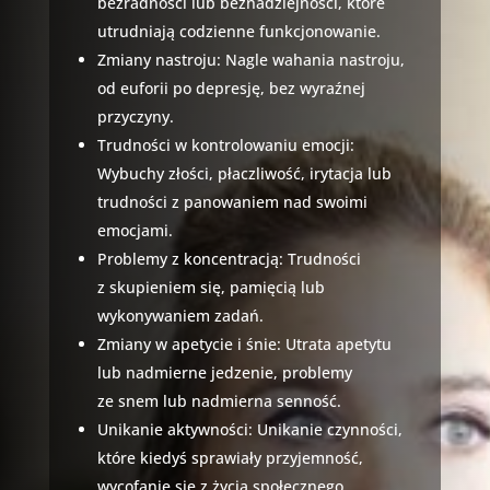
bezradności lub beznadziejności, które
utrudniają codzienne funkcjonowanie.
Zmiany nastroju: Nagle wahania nastroju,
od euforii po depresję, bez wyraźnej
przyczyny.
Trudności w kontrolowaniu emocji:
Wybuchy złości, płaczliwość, irytacja lub
trudności z panowaniem nad swoimi
emocjami.
Problemy z koncentracją: Trudności
z skupieniem się, pamięcią lub
wykonywaniem zadań.
Zmiany w apetycie i śnie: Utrata apetytu
lub nadmierne jedzenie, problemy
ze snem lub nadmierna senność.
Unikanie aktywności: Unikanie czynności,
które kiedyś sprawiały przyjemność,
wycofanie się z życia społecznego.