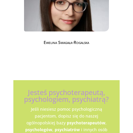
Ewelina Smagała-Rogalska
Jesteś psychoterapeutą,
psychologiem, psychiatrą?
Jeśli niesiesz pomoc psychologiczną
pacjentom, dopisz się do naszej
ogólnopolskiej bazy
psychoterapeutów
,
psychologów,
psychiatrów
i innych osób