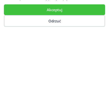
Informacje
Akceptuj
Baza terapeutów
Odrzuć
Kontakt
Dodaj Gabinet
BIELSKO-BIAŁA
GDAŃSK
KATOWICE
KRAKÓW
LUBLIN
OLSZTYN
PRUSZKÓW
SKAWINA
SZCZECIN
TARNÓW
WARSZAWA
© Copyright 2026. Wszelkie prawa zastrzeżone
|
Archiwalna wersja strony
|
Źródła