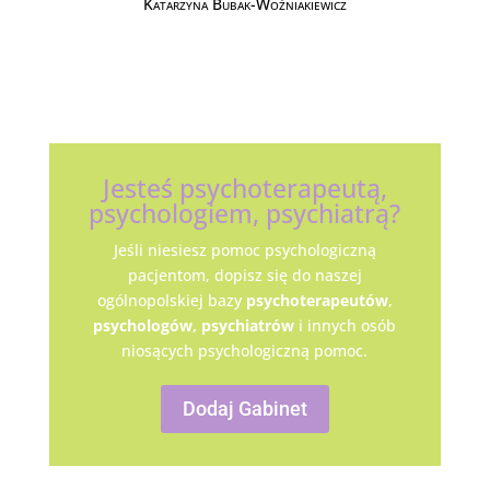
Katarzyna Bubak-Woźniakiewicz
Jesteś psychoterapeutą,
psychologiem, psychiatrą?
Jeśli niesiesz pomoc psychologiczną
pacjentom, dopisz się do naszej
ogólnopolskiej bazy
psychoterapeutów
,
psychologów,
psychiatrów
i innych osób
niosących psychologiczną pomoc.
Dodaj Gabinet