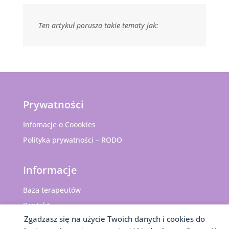
Ten artykuł porusza takie tematy jak:
Prywatności
Infomacje o Coookies
Polityka prywatności – RODO
Informacje
Baza terapeutów
Kontakt
Zgadzasz się na użycie Twoich danych i cookies do
Dodaj Gabinet