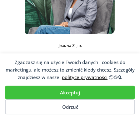
Joanna Zięba
Zgadzasz się na użycie Twoich danych i cookies do
marketingu, ale możesz to zmienić kiedy chcesz. Szczegóły
znajdziesz w naszej
polityce prywatności
🙂🍪🔒.
Akceptuj
Jesteś psychoterapeutą,
psychologiem, psychiatrą?
Odrzuć
Jeśli niesiesz pomoc psychologiczną
pacjentom, dopisz się do naszej
ogólnopolskiej bazy
psychoterapeutów
,
psychologów,
psychiatrów
i innych osób