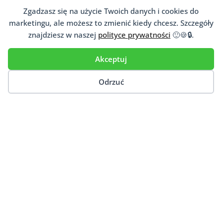
Jeśli niesiesz pomoc psychologiczną
Zgadzasz się na użycie Twoich danych i cookies do
pacjentom, dopisz się do naszej
marketingu, ale możesz to zmienić kiedy chcesz. Szczegóły
ogólnopolskiej bazy
psychoterapeutów
,
znajdziesz w naszej
polityce prywatności
🙂🍪🔒.
psychologów,
psychiatrów
i innych osób
niosących psychologiczną pomoc.
Akceptuj
Dodaj Gabinet
Odrzuć
Ten artykuł porusza takie tematy jak:
Prywatności