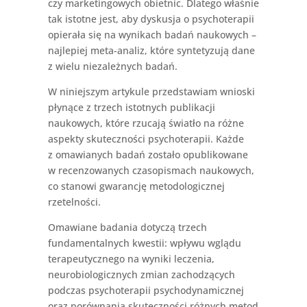
czy marketingowych obietnic. Dlatego właśnie
tak istotne jest, aby dyskusja o psychoterapii
opierała się na wynikach badań naukowych –
najlepiej meta-analiz, które syntetyzują dane
z wielu niezależnych badań.
W niniejszym artykule przedstawiam wnioski
płynące z trzech istotnych publikacji
naukowych, które rzucają światło na różne
aspekty skuteczności psychoterapii. Każde
z omawianych badań zostało opublikowane
w recenzowanych czasopismach naukowych,
co stanowi gwarancję metodologicznej
rzetelności.
Omawiane badania dotyczą trzech
fundamentalnych kwestii: wpływu wglądu
terapeutycznego na wyniki leczenia,
neurobiologicznych zmian zachodzących
podczas psychoterapii psychodynamicznej
oraz porównania skuteczności różnych metod