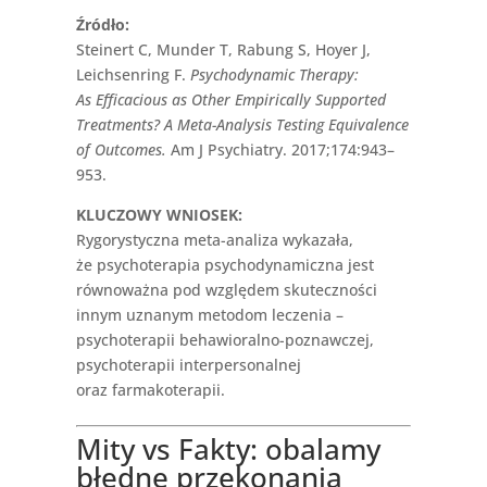
Źródło:
Steinert C, Munder T, Rabung S, Hoyer J,
Leichsenring F.
Psychodynamic Therapy:
As Efficacious as Other Empirically Supported
Treatments? A Meta-Analysis Testing Equivalence
of Outcomes.
Am J Psychiatry. 2017;174:943–
953.
KLUCZOWY WNIOSEK:
Rygorystyczna meta-analiza wykazała,
że psychoterapia psychodynamiczna jest
równoważna pod względem skuteczności
innym uznanym metodom leczenia –
psychoterapii behawioralno-poznawczej,
psychoterapii interpersonalnej
oraz farmakoterapii.
Mity vs Fakty: obalamy
błędne przekonania