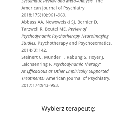
Systematic Review and Meta-Analysis.
The
American Journal of Psychiatry.
2018;175(10):961–969.
Abbass AA, Nowoweiski SJ, Bernier D,
Tarzwell R, Beutel ME.
Review of
Psychodynamic Psychotherapy Neuroimaging
Studies.
Psychotherapy and Psychosomatics.
2014;(3):142.
Steinert C, Munder T, Rabung S, Hoyer J,
Leichsenring F.
Psychodynamic Therapy:
As Efficacious as Other Empirically Supported
Treatments?
American Journal of Psychiatry.
2017;174:943–953.
Wybierz terapeutę: