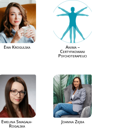
Ewa Krogulska
Anima –
Certyfikowani
Psychoterapeuci
Ewelina Smagała-
Joanna Zięba
Rogalska