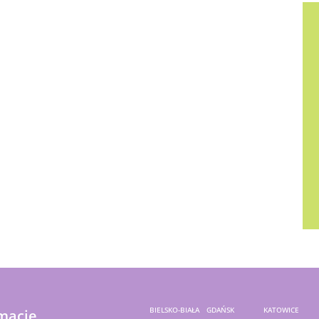
BIELSKO-BIAŁA
GDAŃSK
KATOWICE
macje