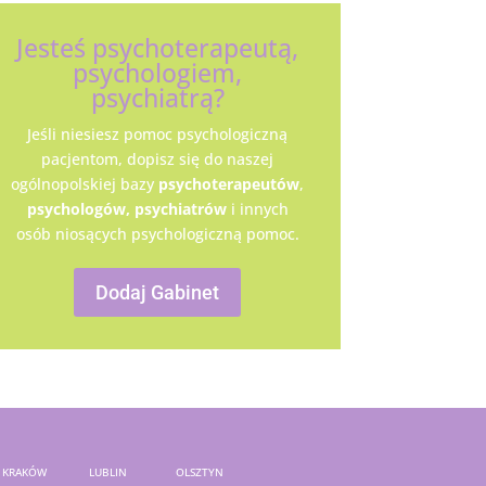
Jesteś psychoterapeutą,
psychologiem,
psychiatrą?
Jeśli niesiesz pomoc psychologiczną
pacjentom, dopisz się do naszej
ogólnopolskiej bazy
psychoterapeutów
,
psychologów,
psychiatrów
i innych
osób niosących psychologiczną pomoc.
Dodaj Gabinet
KRAKÓW
LUBLIN
OLSZTYN