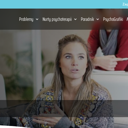
Zap
Problemy
Nurty psychoterapii
Poradnik
PsychoGrafiki
A