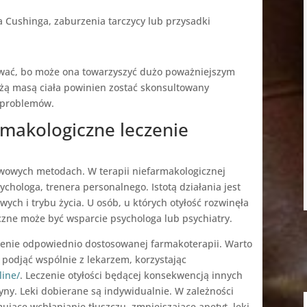
 Cushinga, zaburzenia tarczycy lub przysadki
ować, bo może ona towarzyszyć dużo poważniejszym
ą masą ciała powinien zostać skonsultowany
ę problemów.
rmakologiczne leczenie
awowych metodach. W terapii niefarmakologicznej
chologa, trenera personalnego. Istotą działania jest
ch i trybu życia. U osób, u których otyłość rozwinęła
czne może być wsparcie psychologa lub psychiatry.
czenie odpowiednio dostosowanej farmakoterapii. Warto
 podjąć wspólnie z lekarzem, korzystając
line/
. Leczenie otyłości będącej konsekwencją innych
ny. Leki dobierane są indywidualnie. W zależności
ujące wchłanianie tłuszczu, zmniejszające apetyt, leki