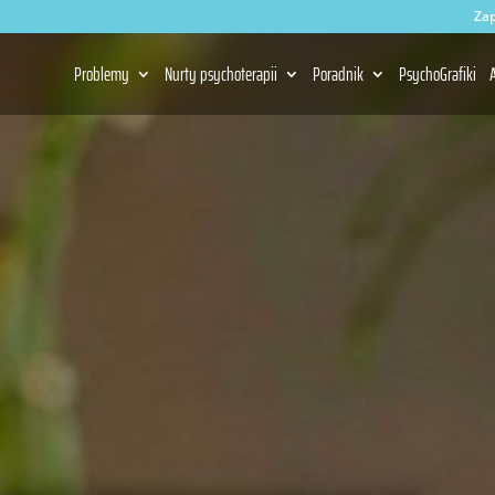
Zap
Problemy
Nurty psychoterapii
Poradnik
PsychoGrafiki
A