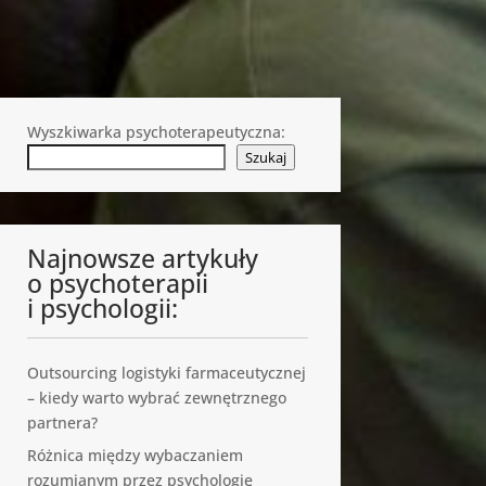
Wyszkiwarka psychoterapeutyczna:
Szukaj
Najnowsze artykuły
o psychoterapii
i psychologii:
Outsourcing logistyki farmaceutycznej
– kiedy warto wybrać zewnętrznego
partnera?
Różnica między wybaczaniem
rozumianym przez psychologię