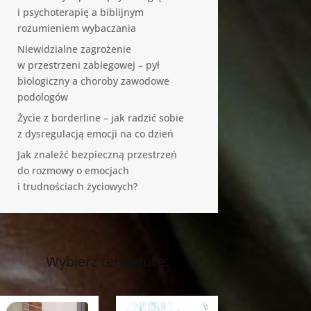
i psychoterapię a biblijnym
rozumieniem wybaczania
Niewidzialne zagrożenie
w przestrzeni zabiegowej – pył
biologiczny a choroby zawodowe
podologów
Życie z borderline – jak radzić sobie
z dysregulacją emocji na co dzień
Jak znaleźć bezpieczną przestrzeń
do rozmowy o emocjach
i trudnościach życiowych?
Wybierz terapeutę: