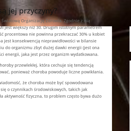
 są jej przyczyny?
z Światową Organizację Zdrowia. Zgodnie z nią
MI jest większy niż 30. Drugim istotnym parametrem
tość procentowa nie powinna przekraczać 30% u kobiet
ba jest konsekwencją nieprawidłowości w bilansie
iu do organizmu zbyt dużej dawki energii (jest ona
ci energii, jaka jest przez organizm wydatkowana.
choroby przewlekłej, która cechuje się tendencją
ować, ponieważ choroba powoduje liczne powikłania.
 świadomość, że choroba może być spowodowana
i się o czynnikach środowiskowych, takich jak
ła aktywność fizyczna, to problem często bywa dużo