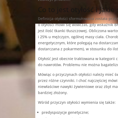
Co to jest otyłość i jakie
Definicja otyłości sformułowana została prze
o otyłości mówi się wówczas, gdy wskaźnik B
jest ilość tkanki tłuszczowej. Obliczona war
i 25% u mężczyzn, ogólnej masy ciała. Choro
energetycznym, które polegają na dostarczan
dostarczana z pokarmem), w stosunku do iloś
Otyłość jest obecnie traktowana w kategorii 
do nawrotów. Problemu nie można bagateliz
Mówiąc o przyczynach otyłości należy mieć
przez różne czynniki. I choć najczęściej mów
niewłaściwe nawyki żywieniowe oraz zbyt ma
bardziej złożony.
Wśród przyczyn otyłości wymienia się także:
predyspozycje genetyczne;