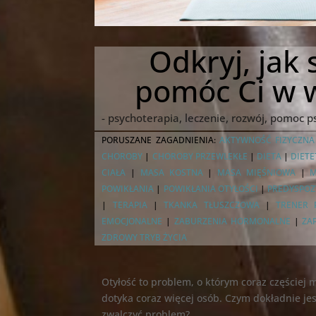
Odkryj, jak 
pomóc Ci w 
- psychoterapia, leczenie, rozwój, pomoc 
PORUSZANE ZAGADNIENIA:
AKTYWNOŚĆ FIZYCZNA
CHOROBY
|
CHOROBY PRZEWLEKŁE
|
DIETA
|
DIETE
CIAŁA
|
MASA KOSTNA
|
MASA MIĘŚNIOWA
|
M
POWIKŁANIA
|
POWIKŁANIA OTYŁOŚCI
|
PREDYSPOZ
|
TERAPIA
|
TKANKA TŁUSZCZOWA
|
TRENER 
EMOCJONALNE
|
ZABURZENIA HORMONALNE
|
ZA
ZDROWY TRYB ŻYCIA
Otyłość to problem, o którym coraz częściej 
dotyka coraz więcej osób. Czym dokładnie jest
zwalczyć problem?