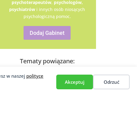
psychoterapeutów
,
psychologów,
psychiatrów
i innych osób niosących
psychologiczną pomoc.
Dodaj Gabinet
Tematy powiązane:
esz w naszej
polityce
Akceptuj
Odrzuć
Ten artykuł porusza takie tematy jak: