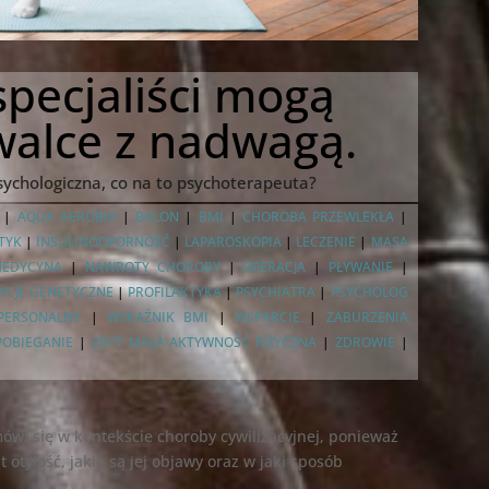
specjaliści mogą
walce z nadwagą.
psychologiczna, co na to psychoterapeuta?
|
AQUA AEROBIK
|
BALON
|
BMI
|
CHOROBA PRZEWLEKŁA
|
TYK
|
INSULINOOPORNOŚĆ
|
LAPAROSKOPIA
|
LECZENIE
|
MASA
EDYCYNA
|
NAWROTY CHOROBY
|
OPERACJA
|
PŁYWANIE
|
YCJE GENETYCZNE
|
PROFILAKTYKA
|
PSYCHIATRA
|
PSYCHOLOG
PERSONALNY
|
WSKAŹNIK BMI
|
WSPARCIE
|
ZABURZENIA
POBIEGANIE
|
ZBYT MAŁA AKTYWNOŚĆ FIZYCZNA
|
ZDROWIE
|
mówi się w kontekście choroby cywilizacyjnej, ponieważ
 otyłość, jakie są jej objawy oraz w jaki sposób