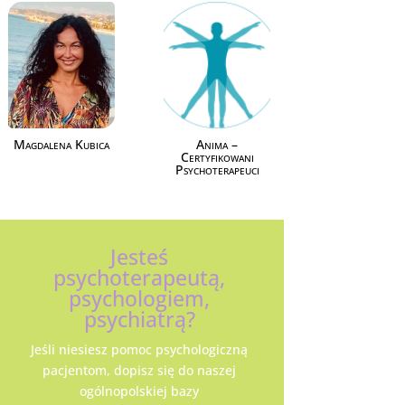
Magdalena Kubica
Anima –
Certyfikowani
Psychoterapeuci
Jesteś
psychoterapeutą,
psychologiem,
psychiatrą?
Jeśli niesiesz pomoc psychologiczną
pacjentom, dopisz się do naszej
ogólnopolskiej bazy