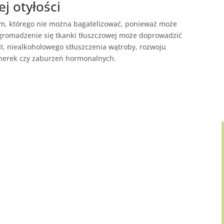
j otyłości
em, którego nie można bagatelizować, ponieważ może
gromadzenie się tkanki tłuszczowej może doprowadzić
II, niealkoholowego stłuszczenia wątroby, rozwoju
nerek czy zaburzeń hormonalnych.