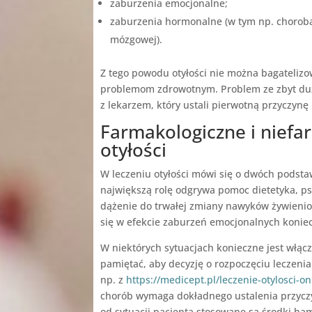
zaburzenia emocjonalne;
zaburzenia hormonalne (w tym np. choroba
mózgowej).
Z tego powodu otyłości nie można bagateliz
problemom zdrowotnym. Problem ze zbyt duż
z lekarzem, który ustali pierwotną przyczyn
Farmakologiczne i niefa
otyłości
W leczeniu otyłości mówi się o dwóch podst
największą rolę odgrywa pomoc dietetyka, psy
dążenie do trwałej zmiany nawyków żywieniowy
się w efekcie zaburzeń emocjonalnych konie
W niektórych sytuacjach konieczne jest włą
pamiętać, aby decyzję o rozpoczęciu leczenia
np. z
https://medicept.pl/leczenie-otylosci-on
chorób wymaga dokładnego ustalenia przyczy
od sytuacji pacjenta stosowane są środki ham