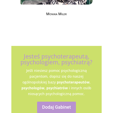
Monika Miler
Jesteś psychoterapeutą,
psychologiem, psychiatrą?
Jeśli niesiesz pomoc psychologiczną
pacjentom, dopisz się do naszej
ogólnopolskiej bazy
psychoterapeutów
,
psychologów,
psychiatrów
i innych osób
niosących psychologiczną pomoc.
Dodaj Gabinet