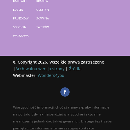
KATOWICE
KRAKÓW
LUBLIN
OLSZTYN
PRUSZKÓW
SKAWINA
SZCZECIN
TARNÓW
WARSZAWA
© Copyright 2026. Wszelkie prawa zastrzeżone
|
Archiwalna wersja strony
|
Źródła
Webmaster:
Wonders4you
Wiarygodność informacji: choć staramy się, aby informacje
na portalu były jak najbardziej wiarygodne i aktualne,
nie możemy jednak dać takiej gwarancji. Dlatego też trzeba
pamiętać, że informacje te nie zastąpią kontaktu