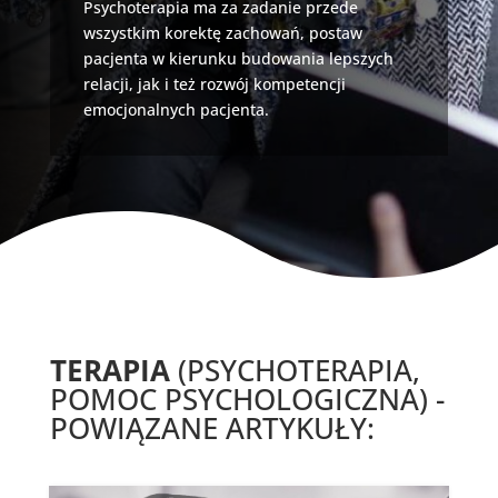
Psychoterapia ma za zadanie przede
wszystkim korektę zachowań, postaw
pacjenta w kierunku budowania lepszych
relacji, jak i też rozwój kompetencji
emocjonalnych pacjenta.
TERAPIA
(PSYCHOTERAPIA,
POMOC PSYCHOLOGICZNA) -
POWIĄZANE ARTYKUŁY: