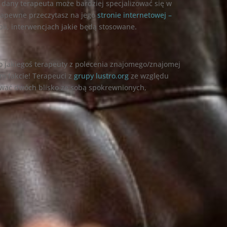
 dany terapeuta może bardziej specjalizować się w
zapewne przeczytasz na jego
stronie internetowej –
apii, interwencjach jakie będą stosowane.
do jakiegoś terapeuty z polecenia znajomego/znajomej
m fakcie! Terapeuci z
grupy lustro.org
ze względu
ować dwóch blisko ze sobą spokrewnionych,