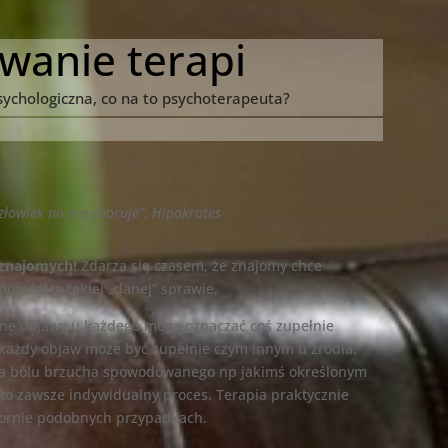
wanie terapi
psychologiczna, co na to psychoterapeuta?
człowiek na nią choruje”. Hipokrates
 znajomych!
Zdarza się czasem, że znajomy chce
pomógł w takiej „danej” sprawie.
ne objawy u każdego mogą oznaczać coś zupełnie
każdy objaw może być zupełnie czym innym u źródła.
nia bólu brzucha spowodowanego np jakimś określonym
o zawsze indywidualny proces. Terapia praktycznie
zornie podobnych przypadkach.