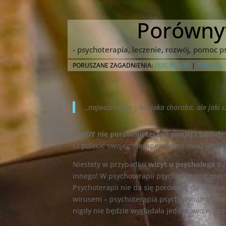
Porówny
- psychoterapia, leczenie, rozwój, pomoc 
PORUSZANE ZAGADNIENIA:
PSYCHOLOG
|
TERAPIA
„najważniejsze – nie jaka choroba, ale jaki 
NIGDY nie porównuj terapii swojej i swoich
Ci polecić swojego terapeutę ponieważ jemu 
Niestety w przypadku
wizyt u psychologa
da
innego! W psychoterapii psychodynamicznej 
Psychoterapii nie da się porównać do lecze
wirusem – psychoterapia psychodynamiczna t
nigdy nie będzie wyglądała jednakowo w po