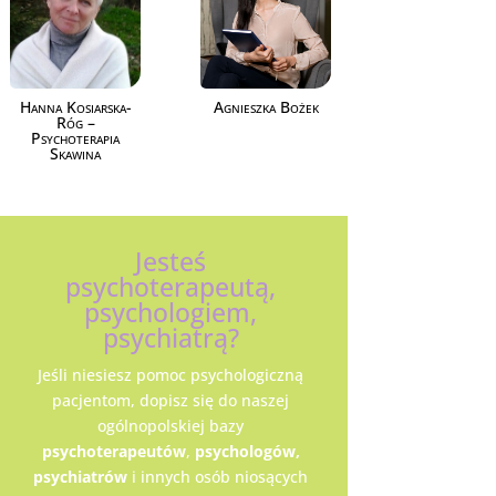
Hanna Kosiarska-
Agnieszka Bożek
Róg –
Psychoterapia
Skawina
Jesteś
psychoterapeutą,
psychologiem,
psychiatrą?
Jeśli niesiesz pomoc psychologiczną
pacjentom, dopisz się do naszej
ogólnopolskiej bazy
psychoterapeutów
,
psychologów,
psychiatrów
i innych osób niosących