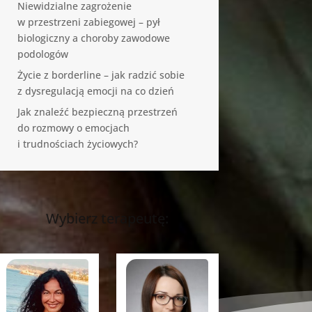
Niewidzialne zagrożenie
w przestrzeni zabiegowej – pył
biologiczny a choroby zawodowe
podologów
Życie z borderline – jak radzić sobie
z dysregulacją emocji na co dzień
Jak znaleźć bezpieczną przestrzeń
do rozmowy o emocjach
i trudnościach życiowych?
Wybierz terapeutę: