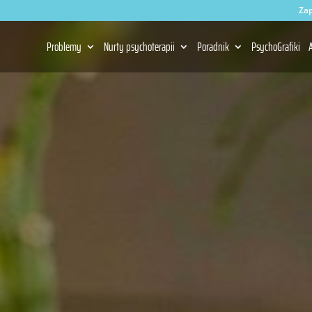
Zap
Problemy
Nurty psychoterapii
Poradnik
PsychoGrafiki
A