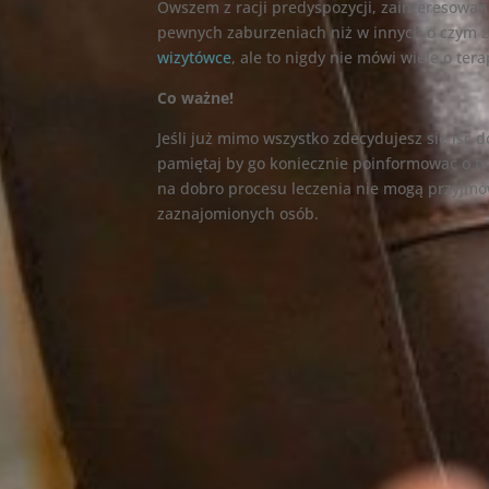
Owszem z racji predyspozycji, zainteresowań
pewnych zaburzeniach niż w innych o czym 
wizytówce
, ale to nigdy nie mówi wiele o ter
Co ważne!
Jeśli już mimo wszystko zdecydujesz się iść 
pamiętaj by go koniecznie poinformować o ty
na dobro procesu leczenia nie mogą przyjm
zaznajomionych osób.