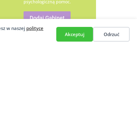
psychologiczną pomoc.
Dodaj Gabinet
esz w naszej
polityce
Akceptuj
Odrzuć
Tematy powiązane:
Ten artykuł porusza takie tematy jak: