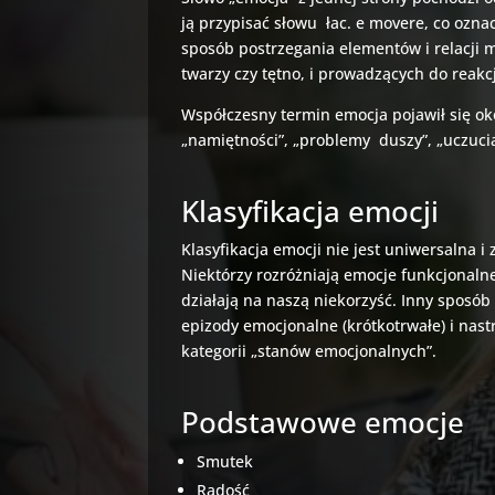
ją przypisać słowu łac. e movere, co ozna
sposób postrzegania elementów i relacji m
twarzy czy tętno, i prowadzących do reakcj
Współczesny termin emocja pojawił się oko
„namiętności”, „problemy duszy”, „uczucia 
Klasyfikacja emocji
Klasyfikacja emocji nie jest uniwersalna 
Niektórzy rozróżniają emocje funkcjonalne
działają na naszą niekorzyść. Inny sposób
epizody emocjonalne (krótkotrwałe) i nast
kategorii „stanów emocjonalnych”.
Podstawowe emocje
Smutek
Radość