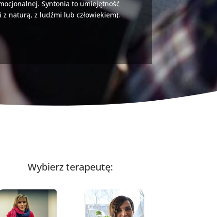
mocjonalnej. Syntonia to umiejętność
 z naturą, z ludźmi lub człowiekiem).
Wybierz terapeutę: