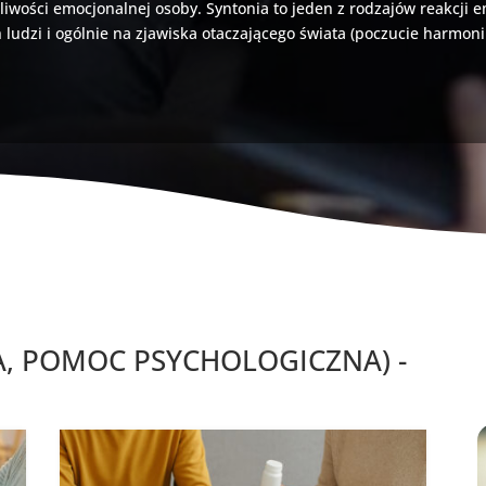
iwości emocjonalnej osoby. Syntonia to jeden z rodzajów reakcji e
udzi i ogólnie na zjawiska otaczającego świata (poczucie harmonii
, POMOC PSYCHOLOGICZNA) -