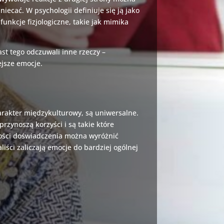
ecać. W psychologii definiuje się ją jako
unkcje fizjologiczne, takie jak mimika
st tego odczuwali inne rzeczy –
ejsze emocje.
harakter międzykulturowy, są uniwersalne.
rzynoszą korzyści i są takie które
ugości doświadczenia można wyróżnić
iści zaliczają emocje do bardziej ogólnej