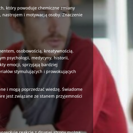
ch, który powoduje chemiczne zmiany
, nastrojem i motywacją osoby. Znaczenie
mentem, osobowością, kreatywnością.
m psychologii, medycyny, historii,
kty emocji, sprzyjają bardziej
riałów stymulujących i prowokujących
rębne i mogą poprzedzać wiedzę. Świadome
óre jest związane ze stanem przyjemności
 wywołuje reakcje z drugiej strony można