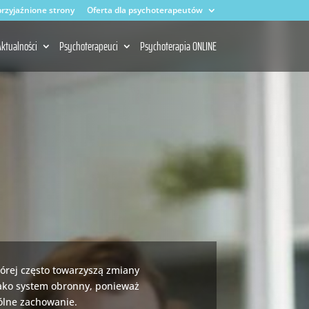
rzyjaźnione strony
Oferta dla psychoterapeutów
ktualności
Psychoterapeuci
Psychoterapia ONLINE
tórej często towarzyszą zmiany
 jako system obronny, ponieważ
ólne zachowanie.