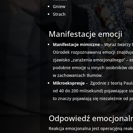
Gniew
Strach
Manifestacje emocji
Manifestacje mimiczne
– Wyraz twarzy t
Ośrodek rozpoznawania emocji znajduje 
zjawisko „zarażenia emocjonalnego” – e
podobne emocje u innych osobników obse
w zachowaniach tłumów.
Mikroekspresje
– Zgodnie z teorią Pau
od 40 do 200 milisekund) pojawiające si
to znaczy pojawiają się niezależnie od 
Odpowiedź emocjonal
Reakcja emocjonalna jest operacyjną reak