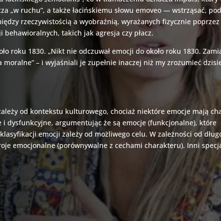
cza „w ruchu”, a także łacińskiemu słowu emoveo — wstrząsać, podni
iędzy rzeczywistością a wyobraźnią, wyrażanych fizycznie poprzez f
i behawioralnych, takich jak agresja czy płacz.
ło roku 1830. „Nikt nie odczuwał emocji do około roku 1830. Zamia
moralne” – i wyjaśniali je zupełnie inaczej niż my zrozumieć dzisi
i zależy od kontekstu kulturowego, chociaż niektóre emocje mają c
 i dysfunkcyjne, argumentując że są emocje (funkcjonalne), które p
 klasyfikacji emocji zależy od możliwego celu. W zależności od dł
roje emocjonalne (porównywalne z cechami charakteru). Inni specjal