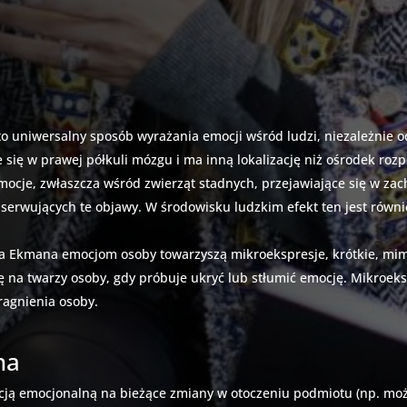
o uniwersalny sposób wyrażania emocji wśród ludzi, niezależnie od
się w prawej półkuli mózgu i ma inną lokalizację niż ośrodek rozp
mocje, zwłaszcza wśród zwierząt stadnych, przejawiające się w z
rwujących te objawy. W środowisku ludzkim efekt ten jest równie
la Ekmana emocjom osoby towarzyszą mikroekspresje, krótkie, mi
ę na twarzy osoby, gdy próbuje ukryć lub stłumić emocję. Mikroeks
pragnienia osoby.
na
cją emocjonalną na bieżące zmiany w otoczeniu podmiotu (np. moż