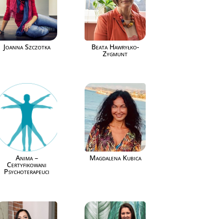
Joanna Szczotka
Beata Hawryłko-
Zygmunt
Anima –
Magdalena Kubica
Certyfikowani
Psychoterapeuci