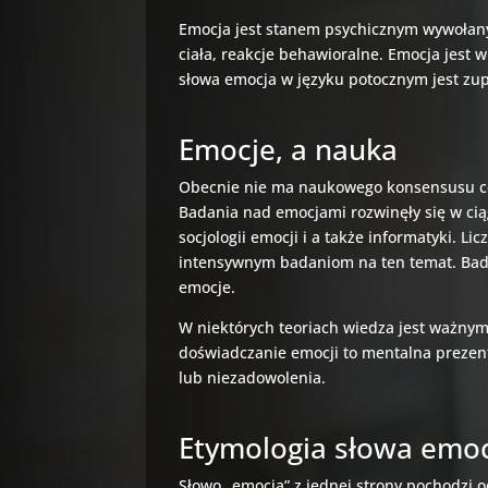
Emocja jest stanem psychicznym wywołan
ciała, reakcje behawioralne. Emocja jest
słowa emocja w języku potocznym jest zup
Emocje, a nauka
Obecnie nie ma naukowego konsensusu co 
Badania nad emocjami rozwinęły się w ciąg
socjologii emocji i a także informatyki. Li
intensywnym badaniom na ten temat. Bada
emocje.
W niektórych teoriach wiedza jest ważny
doświadczanie emocji to mentalna prezent
lub niezadowolenia.
Etymologia słowa emo
Słowo „emocja” z jednej strony pochodzi o