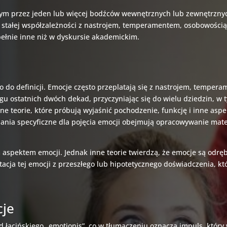
ym przez jeden lub więcej bodźców wewnętrznych lub zewnętrzny
 w stałej współzależności z nastrojem, temperamentem, osobowością
ełnie inne niż w dyskursie akademickim.
do definicji. Emocje często przeplatają się z nastrojem, tempera
u ostatnich dwóch dekad, przyczyniając się do wielu dziedzin, w ty
czne teorie, które próbują wyjaśnić pochodzenie, funkcję i inne aspe
nia specyficzne dla pojęcia emocji obejmują opracowywanie mate
m aspektem emocji. Jednak inne teorie twierdzą, że emocje są od
acja tej emocji z przeszłego lub hipotetycznego doświadczenia, kt
cje
d łacińskiego „emotionis”, co w tłumaczeniu oznacza impuls, który