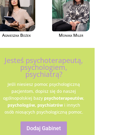
Agnieszka Bożek
Monika Miler
Jesteś psychoterapeutą,
psychologiem,
psychiatrą?
Jeśli niesiesz pomoc psychologiczną
pacjentom, dopisz się do naszej
ogólnopolskiej bazy
psychoterapeutów
,
psychologów,
psychiatrów
i innych
osób niosących psychologiczną pomoc.
Dodaj Gabinet