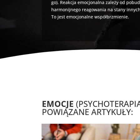
go). Reakcja emocjonalna zależy od pobudl
harmonijnego reagowania na stany innych l
To jest emocjonalne współbrzmienie.
EMOCJE
(PSYCHOTERAPIA
POWIĄZANE ARTYKUŁY: