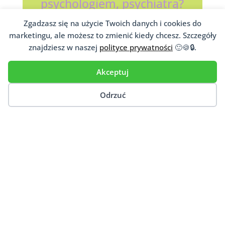
psychologiem, psychiatrą?
Jeśli niesiesz pomoc psychologiczną
Zgadzasz się na użycie Twoich danych i cookies do
pacjentom, dopisz się do naszej
marketingu, ale możesz to zmienić kiedy chcesz. Szczegóły
ogólnopolskiej bazy
psychoterapeutów
,
znajdziesz w naszej
polityce prywatności
🙂🍪🔒.
psychologów,
psychiatrów
i innych osób
niosących psychologiczną pomoc.
Akceptuj
Dodaj Gabinet
Odrzuć
Ten artykuł porusza takie tematy jak: